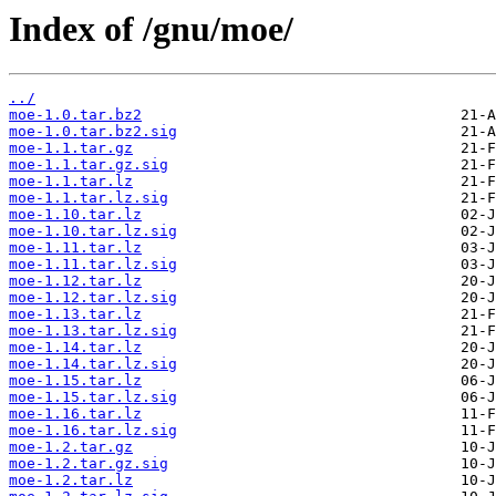
Index of /gnu/moe/
../
moe-1.0.tar.bz2
moe-1.0.tar.bz2.sig
moe-1.1.tar.gz
moe-1.1.tar.gz.sig
moe-1.1.tar.lz
moe-1.1.tar.lz.sig
moe-1.10.tar.lz
moe-1.10.tar.lz.sig
moe-1.11.tar.lz
moe-1.11.tar.lz.sig
moe-1.12.tar.lz
moe-1.12.tar.lz.sig
moe-1.13.tar.lz
moe-1.13.tar.lz.sig
moe-1.14.tar.lz
moe-1.14.tar.lz.sig
moe-1.15.tar.lz
moe-1.15.tar.lz.sig
moe-1.16.tar.lz
moe-1.16.tar.lz.sig
moe-1.2.tar.gz
moe-1.2.tar.gz.sig
moe-1.2.tar.lz