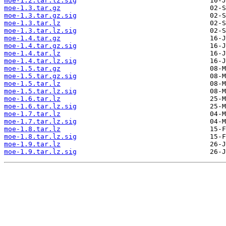
moe-1.2.tar.lz.sig
moe-1.3.tar.gz
moe-1.3.tar.gz.sig
moe-1.3.tar.lz
moe-1.3.tar.lz.sig
moe-1.4.tar.gz
moe-1.4.tar.gz.sig
moe-1.4.tar.lz
moe-1.4.tar.lz.sig
moe-1.5.tar.gz
moe-1.5.tar.gz.sig
moe-1.5.tar.lz
moe-1.5.tar.lz.sig
moe-1.6.tar.lz
moe-1.6.tar.lz.sig
moe-1.7.tar.lz
moe-1.7.tar.lz.sig
moe-1.8.tar.lz
moe-1.8.tar.lz.sig
moe-1.9.tar.lz
moe-1.9.tar.lz.sig